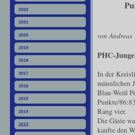
Pu
2022
2021
von Andreas 
2020
2019
PHC
-
Junge
2018
In der Kreis
2017
männlichen J
2016
Blau
-
Weiß Pe
2015
Punkte/86:83 
Rang vier.
2014
Die Gäste wa
2013
kaufte den W