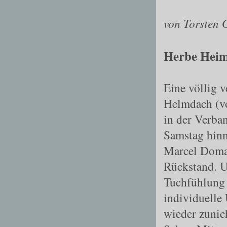
von Torsten 
Herbe Heimp
Eine völlig 
Helmdach
(v
in der Verba
Samstag hinn
Marcel Domag
Rückstand. U
Tuchfühlung 
individuelle
wieder zunic