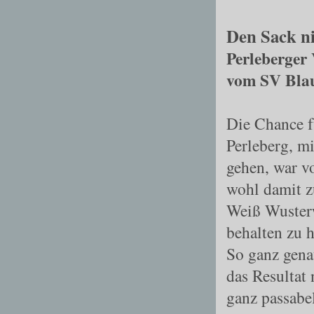
Den Sack n
Perleberger
vom SV Bla
Die Chance f
Perleberg, m
gehen, war v
wohl damit z
Weiß Wusterw
behalten zu 
So ganz gena
das Resultat 
ganz passabe