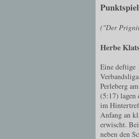
Punktspiel
("Der Prigni
Herbe Klats
Eine deftige 
Verbandslig
Perleberg am
(5:17) lagen
im Hintertre
Anfang an kl
erwischt. Bei
neben den Sc