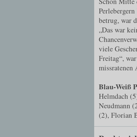
Schon Mitte d
Perlebergern
betrug, war d
„Das war ke
Chancenverwe
viele Gesche
Freitag“, wa
missratenen A
Blau-Weiß P
Helmdach (5)
Neudmann (2)
(2), Florian 