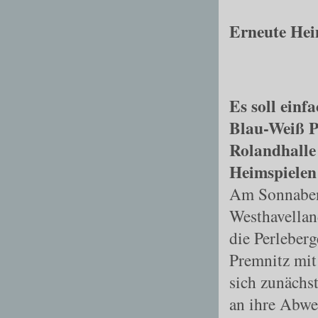
Erneute Hei
Es soll einf
Blau-Weiß P
Rolandhalle 
Heimspielen 
Am Sonnaben
Westhavellan
die Perleber
Premnitz mit
sich zunächs
an ihre Abwe