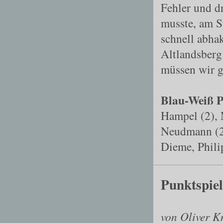
Fehler und d
musste, am S
schnell abha
Altlandsber
müssen wir g
Blau-Weiß P
Hampel (2), 
Neudmann (2)
Dieme, Phili
Punktspiel
von Oliver K