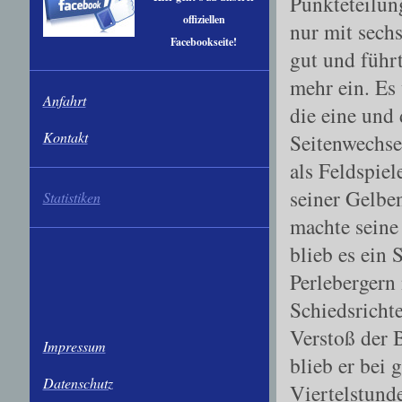
Punkteteilung
offiziellen
nur mit sech
Facebookseite!
gut und führ
mehr ein. Es
Anfahrt
die eine und
Kontakt
Seitenwechse
als Feldspie
seiner Gelben
Statistiken
machte seine
blieb es ein
Perlebergern 
Schiedsricht
Verstoß der B
Impressum
blieb er bei 
Datenschutz
Viertelstunde