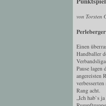
Punktspiel
von Torsten 
Perleberger
Einen überra
Handballer d
Verbandslig
Pause lagen 
angereisten R
verbesserten 
Rang acht.
„Ich hab`s j
Rumpftruppe 