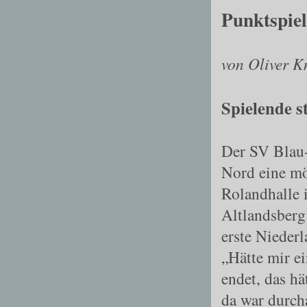
Punktspiel
von Oliver K
Spielende s
Der SV Blau
Nord eine mö
Rolandhalle 
Altlandsberg
erste Nieder
„Hätte mir ei
endet, das hä
da war durcha