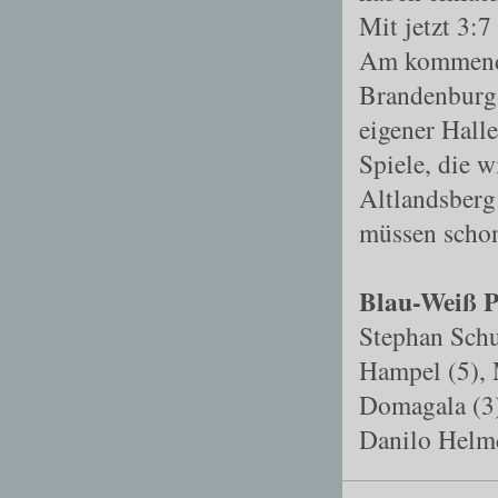
Mit jetzt 3:
Am kommende
Brandenburg
eigener Hall
Spiele, die 
Altlandsberg
müssen schon
Blau-Weiß P
Stephan Schu
Hampel (5), 
Domagala (3
Danilo Helmd