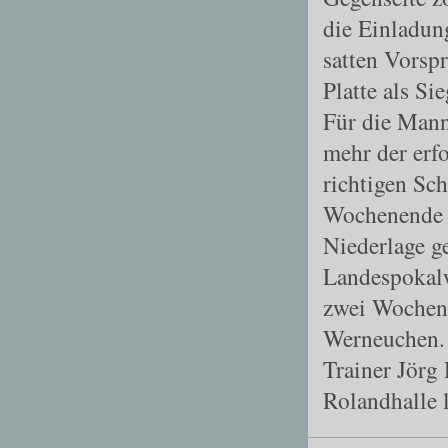
die Einladun
satten Vorspr
Platte als Sie
Für die Mann
mehr der erfo
richtigen Sc
Wochenende ha
Niederlage g
Landespokalw
zwei Wochen 
Werneuchen. 
Trainer Jörg
Rolandhalle 