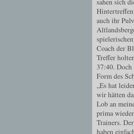
sahen sich di
Hintertreffe
auch ihr Pul
Altlandsberg
spielerischen
Coach der B
Treffer holte
37:40. Doch 
Form des Sch
„Es hat leide
wir hätten da
Lob an meine
prima wieder 
Trainers. De
haben einfach