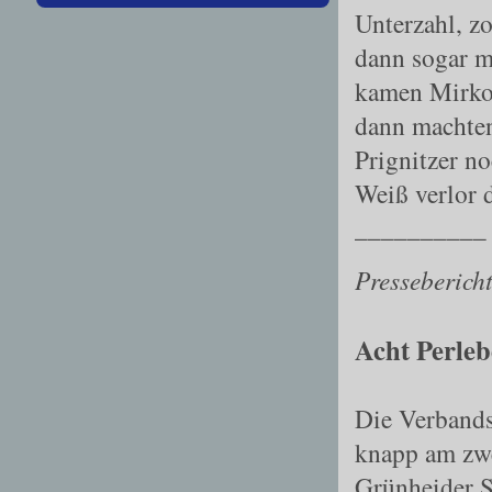
Unterzahl, z
dann sogar m
kamen Mirko
dann machten
Prignitzer no
Weiß verlor 
__________
Presseberich
Acht Perleb
Die Verbands
knapp am zwe
Grünheider S