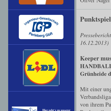
Punktspiel
Presseberich
16.12.2013)
Keeper mus
HANDBALL-Ve
Grünheide 
Mit einer un
Verbandslig
von ihrem Pu
Hier geht´s zu unserer