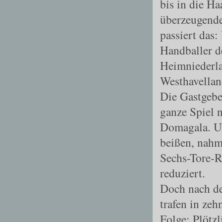
bis in die H
überzeugende
passiert das
Handballer d
Heimniederla
Westhavellan
Die Gastgebe
ganze Spiel n
Domagala. Un
beißen, nahm
Sechs
-
Tore
-
R
reduziert.
Doch nach de
trafen in ze
Folge: Plötz