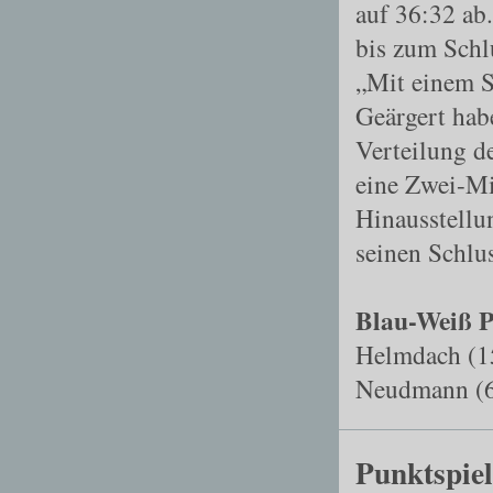
auf 36:32 ab
bis zum Schl
„Mit einem S
Geärgert hab
Verteilung d
eine Zwei
-
Mi
Hinausstellu
seinen Schlu
Blau-Weiß P
Helmdach (15
Neudmann (6)
Punktspiel