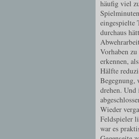
häufig viel z
Spielminuten
eingespielte 
durchaus hät
Abwehrarbeit
Vorhaben zu 
erkennen, al
Hälfte reduz
Begegnung, w
drehen. Und 
abgeschlosse
Wieder verga
Feldspieler l
war es prakt
Gegenseite z