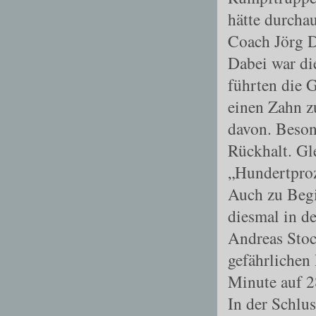
hätte durchau
Coach Jörg 
Dabei war di
führten die 
einen Zahn z
davon. Beson
Rückhalt. Gl
„Hundertproz
Auch zu Begi
diesmal in d
Andreas Stoc
gefährlichen
Minute auf 2
In der Schlu