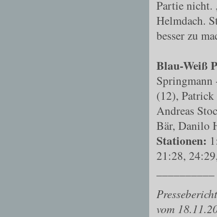
Partie nicht.
Helmdach. St
besser zu m
Blau-Weiß P
Springmann 
(12), Patric
Andreas Stoc
Bär, Danilo 
Stationen:
1:
21:28, 24:29
__________
Presseberich
vom 18.11.2