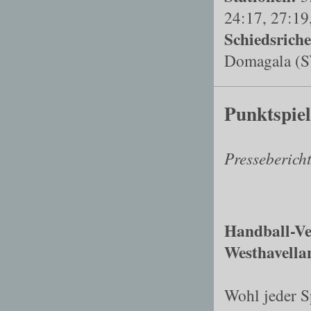
24:17, 27:19
Schiedsriche
Domagala (S
Punktspiel
Presseberich
Handball
-
Ve
Westhavella
Wohl jeder Sp