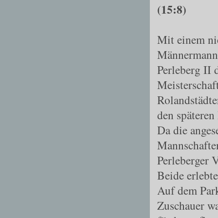
(15:8)
Mit einem ni
Männermanns
Perleberg II 
Meisterschaf
Rolandstädter
den späteren 
Da die angese
Mannschafte
Perleberger 
Beide erlebt
Auf dem Park
Zuschauer wa