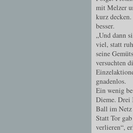
mit Melzer u
kurz decken.
besser.
„Und dann si
viel, statt r
seine Gemüts
versuchten di
Einzelaktione
gnadenlos.
Ein wenig bes
Dieme. Drei 
Ball im Netz 
Statt Tor ga
verlieren“, e