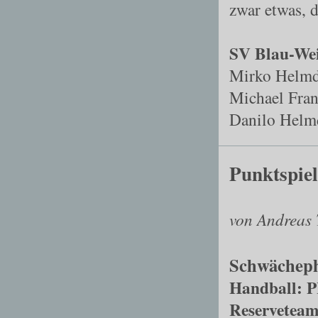
zwar etwas, d
SV Blau-Wei
Mirko Helmda
Michael Fran
Danilo Helm
Punktspiel
von Andreas 
Schwächeph
Handball: P
Reserveteam