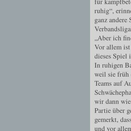
für kampfbet
ruhig“, erin
ganz andere 
Verbandsliga
„Aber ich fi
Vor allem ist
dieses Spiel i
In ruhigen B
weil sie frü
Teams auf Au
Schwächephas
wir dann wie
Partie über g
gemerkt, das
und vor allem