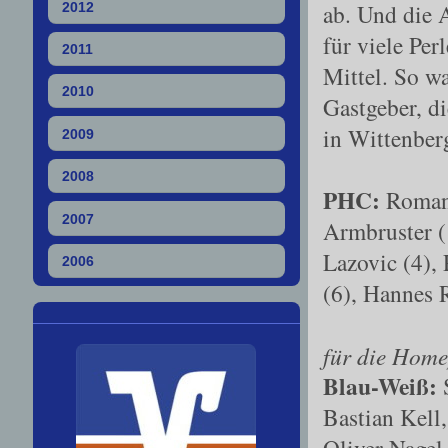
ab. Und die 
2012
für viele Pe
2011
Mittel. So w
2010
Gastgeber, d
in Wittenber
2009
2008
PHC:
Roman 
2007
Armbruster (
Lazovic (4), 
2006
(6), Hannes
für die Home
Blau-Weiß:
S
Bastian Kell,
Oliver Nagel 