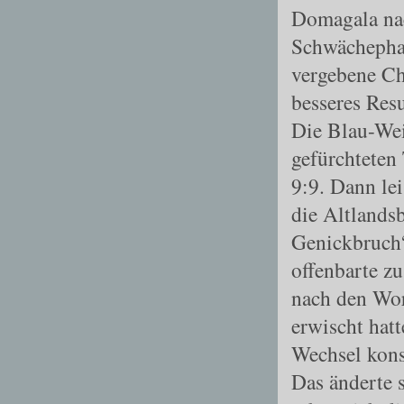
Domagala nac
Schwächephas
vergebene Ch
besseres Resu
Die Blau
-
Wei
gefürchteten
9:9. Dann lei
die Altlands
Genickbruch“
offenbarte zu
nach den Wor
erwischt hat
Wechsel konst
Das änderte 