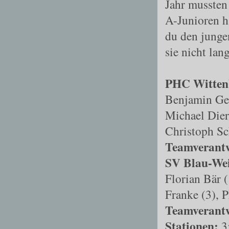
Jahr mussten
A
-
Junioren h
du den junge
sie nicht la
PHC Wittenb
Benjamin Gei
Michael Dier,
Christoph Sc
Teamverantw
SV Blau-Wei
Florian Bär 
Franke (3), 
Teamverantw
Stationen:
3: