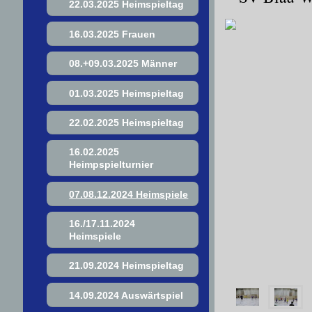
22.03.2025 Heimspieltag
16.03.2025 Frauen
08.+09.03.2025 Männer
01.03.2025 Heimspieltag
22.02.2025 Heimspieltag
16.02.2025
Heimpspielturnier
07.08.12.2024 Heimspiele
16./17.11.2024
Heimspiele
21.09.2024 Heimspieltag
14.09.2024 Auswärtspiel