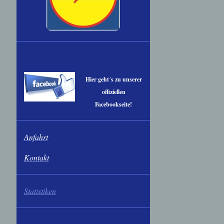
Hier geht´s zu unserer
offiziellen
Facebookseite!
Anfahrt
Kontakt
Statistiken