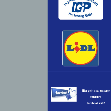
Hier geht´s zu unserer
offiziellen
Facebookseite!