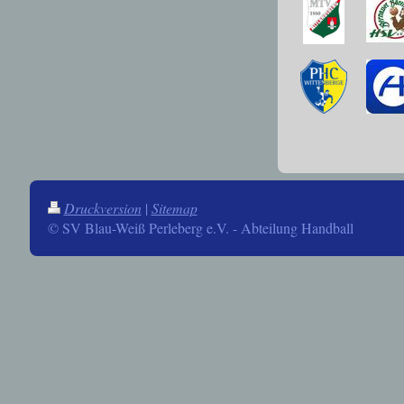
Druckversion
|
Sitemap
© SV Blau-Weiß Perleberg e.V. - Abteilung Handball