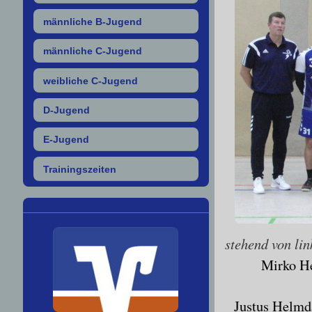
männliche B-Jugend
männliche C-Jugend
weibliche C-Jugend
D-Jugend
E-Jugend
Trainingszeiten
stehend von lin
Mirko H
Justus Helmda