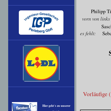
Philipp T
vorn von links
Sasc
es fehlt:
Seba
Vorläufige
Hier geht´s zu unserer