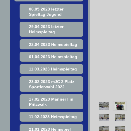
06.05.2023 letzter
Spieltag Jugend
29.04.2023 letzter
Heimspieltag
22.04.2023 Heimspieltag
01.04.2023 Heimspieltag
11.03.2023 Heimspieltag
23.02.2023 mJC 2.Platz
Sportlerwahl 2022
17.02.2023 Männer I in
Pritzwalk
11.02.2023 Heimspieltag
21.01.2023 Heimspiel