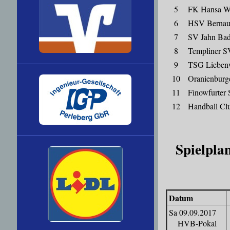
5
FK Hansa Wi
6
HSV Bernau
7
SV Jahn Bad
8
Templiner S
9
TSG Lieben
10
Oranienburg
11
Finowfurter
12
Handball Cl
Spielpla
Datum
Sa 09.09.2017
HVB-Pokal